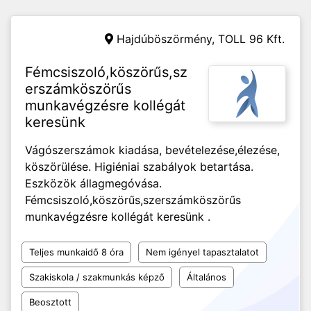
Hajdúböszörmény,
TOLL 96 Kft.
Fémcsiszoló,köszörűs,sz
erszámköszörűs
munkavégzésre kollégát
keresünk
Vágószerszámok kiadása, bevételezése,élezése,
köszörülése. Higiéniai szabályok betartása.
Eszközök állagmegóvása.
Fémcsiszoló,köszörűs,szerszámköszörűs
munkavégzésre kollégát keresünk .
Teljes munkaidő 8 óra
Nem igényel tapasztalatot
Szakiskola / szakmunkás képző
Általános
Beosztott