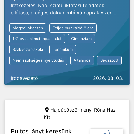
Iratkezelés: Napi szintű iktatási feladatok
ellátása, a céges dokumentáció naprakészen...
Megyei hirdetés
Teljes munkaidő 8 óra
1-2 év szakmai tapasztalat
Gimnázium
Szakközépiskola
Technikum
Nem szükséges nyelvtudás
Általános
Beosztott
Irodavezető
2026. 08. 03.
Hajdúböszörmény,
Róna Ház
Kft.
Pultos lányt keresünk