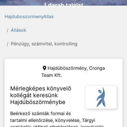
1 darab találat
HajduboszormenyAllas
Állások
Pénzügy, számvitel, kontrolling
Hajdúböszörmény,
Cronga
Team Kft.
Mérlegképes könyvelő
kollégát keresünk
Hajdúböszörménybe
Beérkező számlák formai és
tartalmi ellenőrzése, könyvelése, Tárgyi