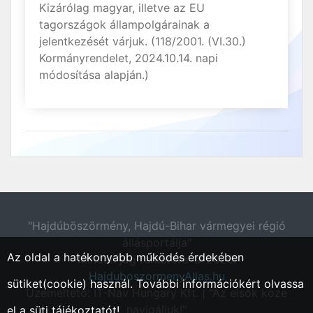
Kizárólag magyar, illetve az EU
tagországok állampolgárainak a
jelentkezését várjuk. (118/2001. (VI.30.)
Kormányrendelet, 2024.10.14. napi
módosítása alapján.)
"Hajdúböszörmény, Hajdú-Bihar vármegyei régió
állásportálja"
Az oldal a hatékonyabb működés érdekében
Minden jog fentartva © 2026.
HajduboszormenyAllas.hu
sütiket(cookie) használ. További információkért olvassa
Üzemeltető: IT-Nav Hungary Kft. | "Az elsők közé
navigáljuk!"
el a
süti tájékoztatót!