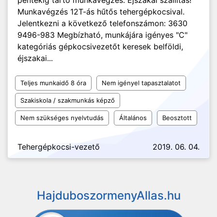
péntekig tartó munkavégzés. Éjszakai szállítás!
Munkavégzés 12T-ás hűtős tehergépkocsival.
Jelentkezni a következő telefonszámon: 3630
9496-983 Megbízható, munkájára igényes "C"
kategóriás gépkocsivezetőt keresek belföldi,
éjszakai...
Teljes munkaidő 8 óra
Nem igényel tapasztalatot
Szakiskola / szakmunkás képző
Nem szükséges nyelvtudás
Általános
Beosztott
Tehergépkocsi-vezető
2019. 06. 04.
HajduboszormenyAllas.hu