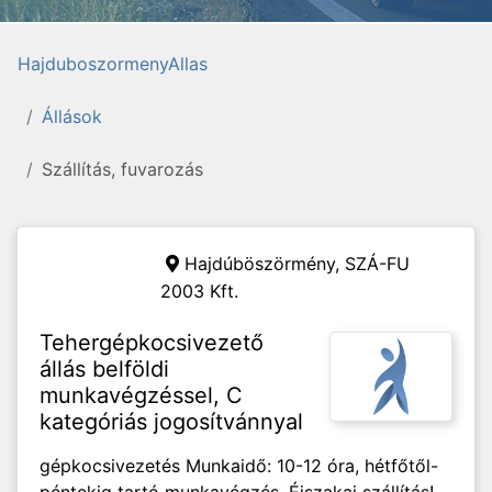
HajduboszormenyAllas
Állások
Szállítás, fuvarozás
Hajdúböszörmény,
SZÁ-FU
2003 Kft.
Tehergépkocsivezető
állás belföldi
munkavégzéssel, C
kategóriás jogosítvánnyal
gépkocsivezetés Munkaidő: 10-12 óra, hétfőtől-