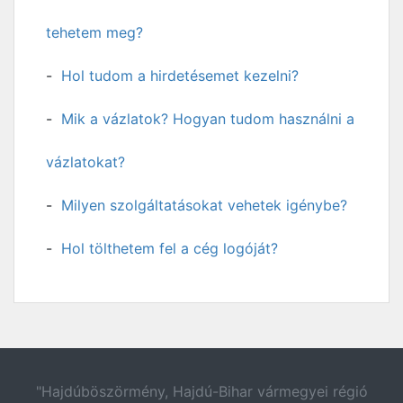
tehetem meg?
Hol tudom a hirdetésemet kezelni?
Mik a vázlatok? Hogyan tudom használni a
vázlatokat?
Milyen szolgáltatásokat vehetek igénybe?
Hol tölthetem fel a cég logóját?
"Hajdúböszörmény, Hajdú-Bihar vármegyei régió