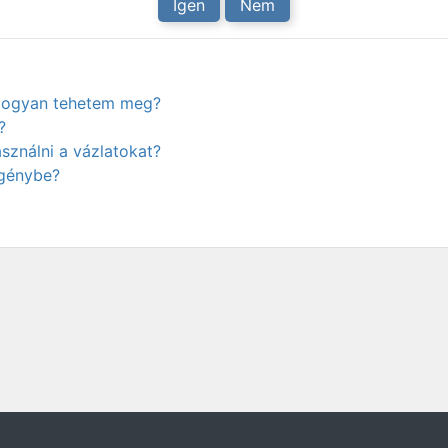
Igen
Nem
. Hogyan tehetem meg?
?
ználni a vázlatokat?
igénybe?