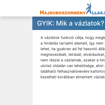
GYIK: Mik a vázlatok
A vázlatok funkció célja, hogy megkö
a hirdetés tartalmi elemeit, így ne
lehet, ha gyakran ad fel hasonló áll
megnevezését, leírását, elvárásokat
nem részei a vázlatnak, ezeket a hir
utolsó oldalán van lehetősége, ahol
található felhasználónevére kattint
kezelheti korábban elmentett vázlata