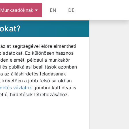
Munkaadóknak
EN
DE
tokat?
ázlat segítségével előre elmentheti
az adatokat. Ez különösen hasznos
minden elemét, például a munkakör
 és publikálási beállítások azonban
ra az álláshirdetés feladásának
st követően a jobb felső sarokban
rdetés vázlatok
gombra kattintva is
et új hirdetések létrehozásához.