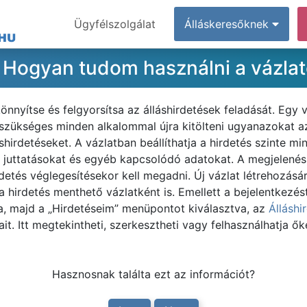
Ügyfélszolgálat
Álláskeresőknek
? Hogyan tudom használni a vázla
nnyítse és felgyorsítsa az álláshirdetések feladását. Egy v
m szükséges minden alkalommal újra kitölteni ugyanazokat 
áshirdetéseket. A vázlatban beállíthatja a hirdetés szinte 
, juttatásokat és egyéb kapcsolódó adatokat. A megjelenési
detés véglegesítésekor kell megadni. Új vázlat létrehozásá
 a hirdetés menthető vázlatként is. Emellett a bejelentkezé
va, majd a „Hirdetéseim” menüpontot kiválasztva, az
Álláshi
it. Itt megtekintheti, szerkesztheti vagy felhasználhatja ők
Hasznosnak találta ezt az információt?