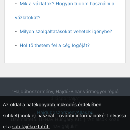
Mik a vázlatok? Hogyan tudom használni a
vázlatokat?
Milyen szolgáltatásokat vehetek igénybe?
Hol tölthetem fel a cég logóját?
"Hajdúböszörmény, Hajdú-Bihar vármegyei régió
állásportálja"
Az oldal a hatékonyabb működés érdekében
Minden jog fentartva © 2026.
HajduboszormenyAllas.hu
sütiket(cookie) használ. További információkért olvassa
Üzemeltető: IT-Nav Hungary Kft. | "Az elsők közé
navigáljuk!"
el a
süti tájékoztatót!