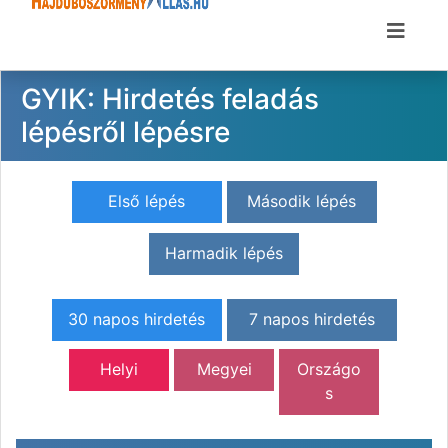
GYIK: Hirdetés feladás
lépésről lépésre
Első lépés
Második lépés
Harmadik lépés
30 napos hirdetés
7 napos hirdetés
Helyi
Megyei
Országo
s