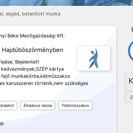
ai, segéd, betanított munka
yi Béke Mezőgazdasági Kft.
ka Hajdúböszörményben
ejése. Bejelentett
t kedvezmények,SZÉP kártya
pi fejő munkakörbe,kétműszakos
K
es karusszeren történik,nem szükséges
ztalatot
Általános iskola
Többműszakos
ap