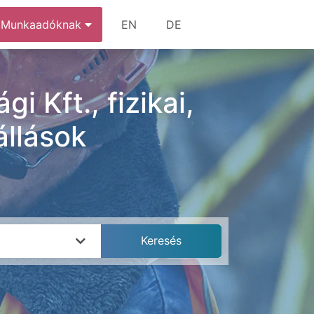
Munkaadóknak
EN
DE
Kft., fizikai,
állások