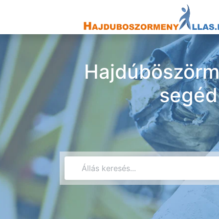
Hajdúböszörmé
segéd,