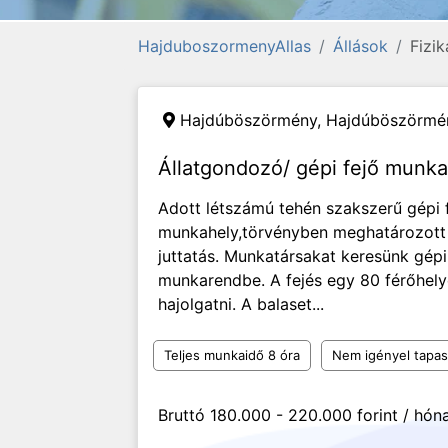
HajduboszormenyAllas
Állások
Fizik
Hajdúböszörmény,
Hajdúböszörmén
Állatgondozó/ gépi fejő mun
Adott létszámú tehén szakszerű gépi f
munkahely,törvényben meghatározot
juttatás. Munkatársakat keresünk gé
munkarendbe. A fejés egy 80 férőhely
hajolgatni. A balaset...
Teljes munkaidő 8 óra
Nem igényel tapas
Bruttó 180.000 - 220.000 forint / hón