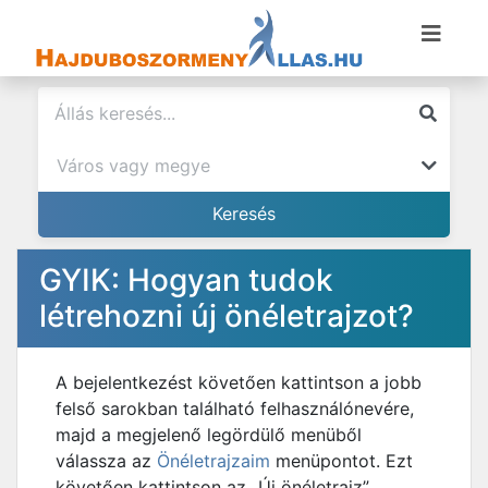
GYIK: Hogyan tudok
létrehozni új önéletrajzot?
A bejelentkezést követően kattintson a jobb
felső sarokban található felhasználónevére,
majd a megjelenő legördülő menüből
válassza az
Önéletrajzaim
menüpontot. Ezt
követően kattintson az „Új önéletrajz”